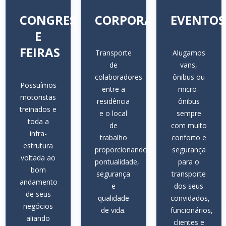
CONGRESSOS
CORPORATIVO
EVENTOS
E
O
FEIRAS
Transporte
Alugamos
de
vans,
colaboradores
ônibus ou
Possuímos
entre a
micro-
motoristas
residência
ônibus
treinados e
e o local
sempre
toda a
de
com muito
infra-
trabalho
conforto e
estrutura
proporcionando
segurança
voltada ao
pontualidade,
para o
bom
segurança
transporte
andamento
e
dos seus
de seus
qualidade
convidados,
negócios
de vida.
funcionários,
aliando
clientes e